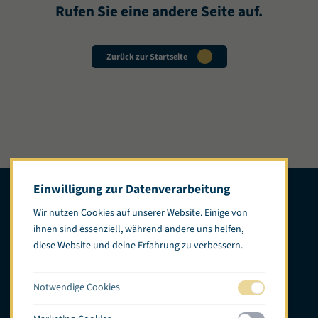
Rufen Sie eine andere Seite auf.
Zurück zur Startseite
Einwilligung zur Datenverarbeitung
Wir nutzen Cookies auf unserer Website. Einige von
ihnen sind essenziell, während andere uns helfen,
diese Website und deine Erfahrung zu verbessern.
Standorte
Speisekarte
Das Konzept
Boutique de la mer
Notwendige Cookies
Karriere
Kontakt