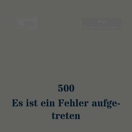
Es ist ein Fehler aufgetreten
Header.BurgerMenu
500
Es ist ein Fehler aufge­
treten