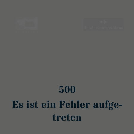
Es ist ein Fehler aufgetreten
Header.BurgerMenu
500
Es ist ein Fehler aufge­
treten