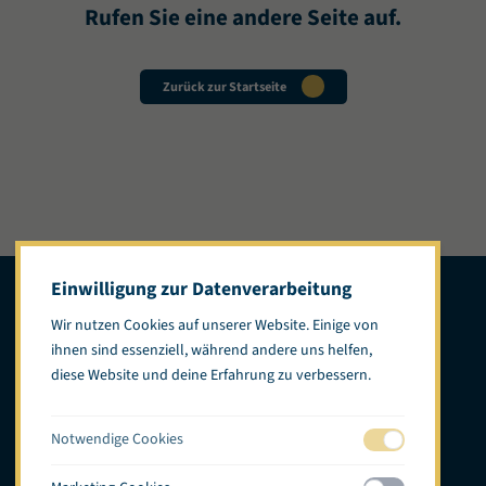
Rufen Sie eine andere Seite auf.
Zurück zur Startseite
Einwilligung zur Datenverarbeitung
Wir nutzen Cookies auf unserer Website. Einige von
ihnen sind essenziell, während andere uns helfen,
diese Website und deine Erfahrung zu verbessern.
Standorte
Speisekarte
Das Konzept
Boutique de la mer
Notwendige Cookies
Karriere
Kontakt