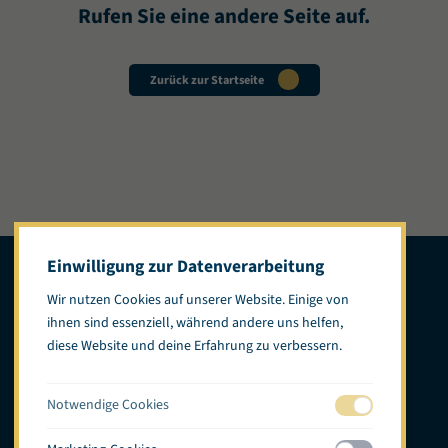
Rufen Sie eine andere Seite auf.
Zurück zur Startseite
Einwilligung zur Datenverarbeitung
Wir nutzen Cookies auf unserer Website. Einige von
ihnen sind essenziell, während andere uns helfen,
diese Website und deine Erfahrung zu verbessern.
Standorte
Speisekarte
Das Konzept
Boutique de la mer
Notwendige Cookies
Karriere
Kontakt