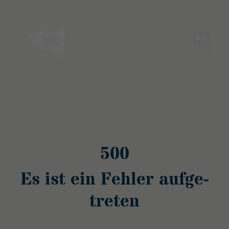
500 - e.split(...).at is not a function | Ti Breizh - Haus der Bretagne
Menü
500
Es ist ein Fehler aufge­
treten